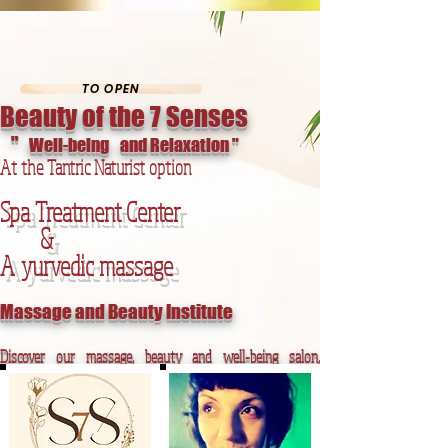
gab-ly-5455 gab-ly-5455
TO OPEN
Beauty of the 7 Senses
"
Well-being
and Relaxation "
At the Tantric Naturist option
Spa Treatment Center
&
A
yurvedic massage
Massage and Beauty Institute
Discover our massage, beauty and well-being salon,
relaxation area, spa
Tea, coffee and natural vitamin juices.
Coach in love, marriage, marriage and image counseling