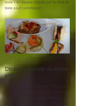
texte » ou double-cliquez sur la zone de
texte pour commencer.
Dîner en famille ou entres
amis
Description de votre projet. Rédigez un
résumé pour présenter votre travail et
son contexte. Cliquez sur « Modifier
texte » ou double-cliquez sur la zone de