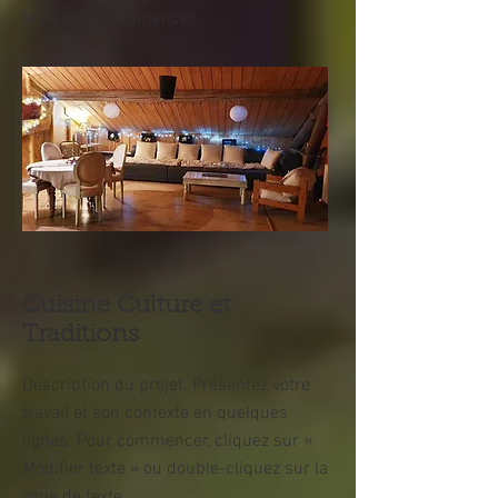
texte pour commencer.
Cuisine Culture et
Traditions
Description du projet. Présentez votre
travail et son contexte en quelques
lignes. Pour commencer, cliquez sur «
Modifier texte » ou double-cliquez sur la
zone de texte.