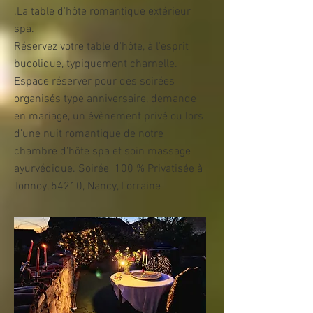
.La table d'hôte romantique extérieur
spa.
Réservez votre table d'hôte, à l'esprit
bucolique, typiquement charnelle.
Espace réserver pour des soirées
organisés type anniversaire, demande
en mariage, un évènement privé ou lors
d'une nuit romantique de notre
chambre d'hôte spa et soin massage
ayurvédique. Soirée 100 % Privatisée à
Tonnoy, 54210, Nancy, Lorraine