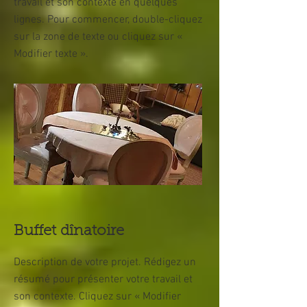
travail et son contexte en quelques
lignes. Pour commencer, double-cliquez
sur la zone de texte ou cliquez sur «
Modifier texte ».
Buffet dînatoire
Description de votre projet. Rédigez un
résumé pour présenter votre travail et
son contexte. Cliquez sur « Modifier