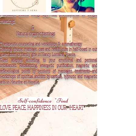
Workshops imitation reflexology massage and self
massage, awakening of the senses and
feminine
and
masculine sacred song.
Spiritual, professional or single
meetings.
&
Natural organic tastings
Therapeutic counseling and workshops &
a
romatherapy
Training course, massage, care and health cure in half-board in our
guest room or family gîte in Nancy, Lorraine, France.
Cures adapted according to your emotional and personal
imbalances.
Rebalancing, energetic purification, magnetic and
reflexological points by sessions of massages, treatments and
workshops of spiritual anchors by canticle, hypnotic and magnetic
arts. in Meurthe et Moselle.
Self-confidence
"Find
LOVE, PEACE, HAPPINESS IN OUR
HEART