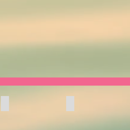
Table d'hôte, Simplement Nature
Week-end entres amis en Lor