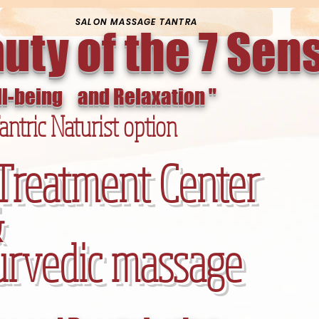
gab-ly-5455 gab-ly-5455
SALON MASSAGE TANTRA
uty of the 7 Sen
l-being
and Relaxation "
antric Naturist option
Treatment Center
&
urvedic massage