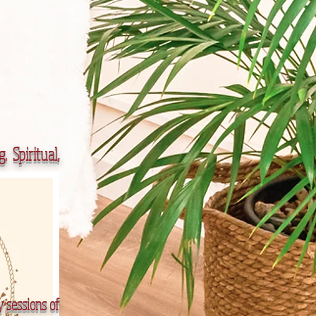
g.
Spiritual,
y sessions of