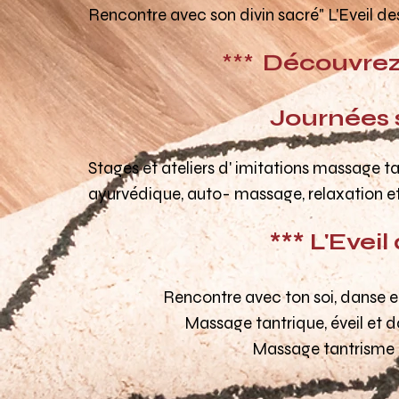
Rencontre avec son divin sacré
" L'Eveil de
***
Découvrez
Journées stages
Stages et ateliers d' imitations massage ta
ayurvédique, auto- massage, relaxation et
*** L'Eveil
Rencontre avec ton soi, d
anse e
Massage tantrique, éveil et dan
M
assage tantrisme