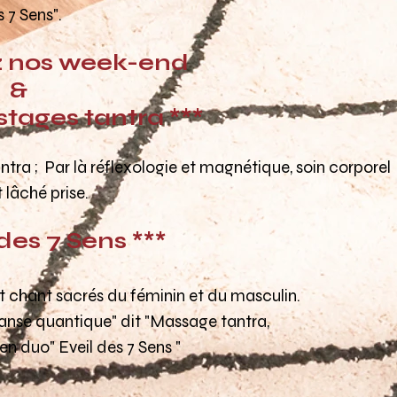
s 7 Sens"
.
 nos week-end
&
 tantra ***
ntra ; Par là réflexologie et magnétique, soin corporel
 lâché prise.
 des 7 Sens ***
t chant sacrés du féminin et du masculin.
se quantique
" dit "
Massage tantra,
 en duo
" Eveil des 7 Sens "