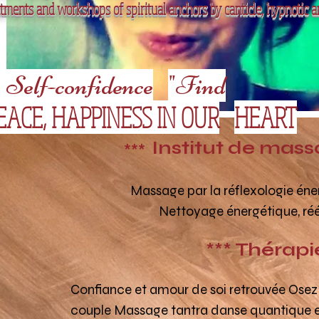
tments and workshops of spiritual anchors by canticle, hypnotic a
Self-confidence
"Find
EACE, HAPPINESS IN OUR
HEART
Institut de massa
***
Massage
par la réflexologie én
Nettoyage énergétique,
réé
***
Thérapie
Confiance et amour de soi retrouvée
Osez 
couple
Massage tantra danse quantique 