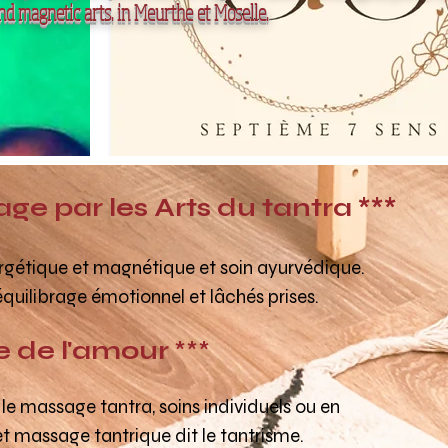
nd magnetic arts. in Meurthe et Moselle.
ge par les Arts du tantra ***
ergétique et magnétique et soin ayurvédique.
quilibrage émotionnel et lâchés prises.
 de l'amour
***
le massage tantra, soins individuels ou en
e
t massage tantrique dit le tantrisme.