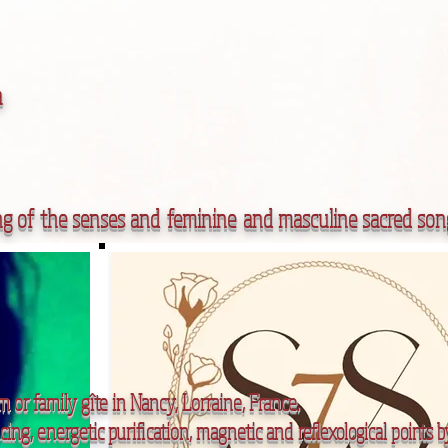
a
ng of the senses and
feminine
and masculine sacred son
 or family gîte in Nancy, Lorraine, France.
cing, energetic purification, magnetic and
reflexological points b