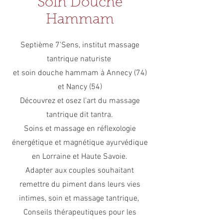
Soin Douche
soit
même,
Hammam
pour
aimer
et
Septième 7'Sens, institut massage
être
tantrique naturiste
aimer
en
et soin douche hammam à Annecy (74)
retour
et Nancy (54)
selon
votre
Découvrez et osez l'art du massage
instinct
tantrique dit tantra.
naturel.
Soins et massage en réflexologie
énergétique et magnétique ayurvédique
en Lorraine et Haute Savoie.
Adapter aux couples souhaitant
remettre du piment dans leurs vies
intimes, soin et massage tantrique,
Conseils thérapeutiques pour les