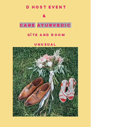
D
Host
Event
&
care
ayurvedic
gîte and room
unusual
FRANCE