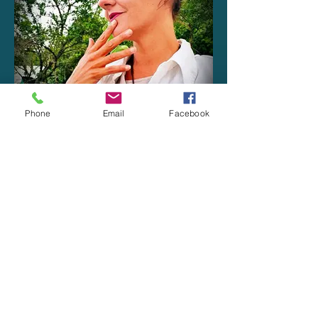
Phone
Email
Facebook
Coach de l'amour de soi
Découvrez la thérapie tantra
A propos de Gabily Sens