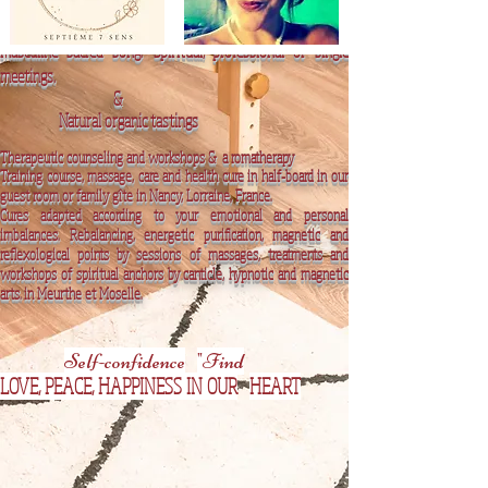
Workshops imitation reflexology massage and self
massage, awakening of the senses and
feminine
and
masculine sacred song.
Spiritual, professional or single
meetings.
&
Natural organic tastings
Therapeutic counseling and workshops &
a
romatherapy
Training course, massage, care and health cure in half-board in our
guest room or family gîte in Nancy, Lorraine, France.
Cures adapted according to your emotional and personal
imbalances.
Rebalancing, energetic purification, magnetic and
reflexological points by sessions of massages, treatments and
workshops of spiritual anchors by canticle, hypnotic and magnetic
arts. in Meurthe et Moselle.
Self-confidence
"Find
LOVE, PEACE, HAPPINESS IN OUR
HEART