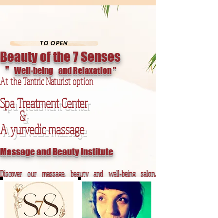
gab-ly-5455 gab-ly-5455
TO OPEN
Beauty of the 7 Senses
"
Well-being
and Relaxation "
At the Tantric Naturist option
Spa Treatment Center
&
A
yurvedic massage
Massage and Beauty Institute
Discover our massage, beauty and well-being salon,
relaxation area, spa
Tea, coffee and natural vitamin juices.
Coach in love, marriage, marriage and image counseling