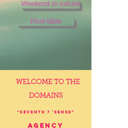
Weekend in nature
Host table
WELCOME TO THE
DOMAINS
"Seventh 7 'Sense"
Agency