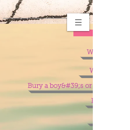
Weeding Pla
Wedding ren
Bury a boy&#39;s or a girl&#39;s
Private parti