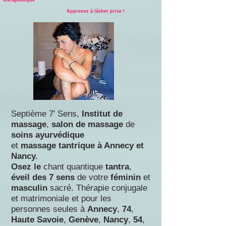
thérapeutique "
Apprenez à lâcher prise !
Septième 7' Sens,
Institut de
massage
,
salon de massage
de
soins ayurvédique
et
massage tantrique à Annecy et
Nancy.
Osez le
chant quantique
tantra
,
éveil des 7 sens
de votre
féminin
et
masculin
sacré.
Thérapie conjugale
et matrimoniale et
pour les
personnes seules à
Annecy
,
74
,
Haute
Savoie
,
Genève
,
N
ancy
,
54
,