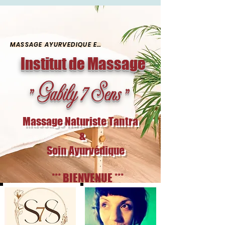
gab-ly-5455 gab-ly-5455
MASSAGE AYURVÉDIQUE ET SOIN ÉNERGÉTIQUE
Institut de Massage
" Gabily 7 Sens "
Massage Naturiste Tantra
&
Soin Ayurvédique
*** BIENVENUE ***