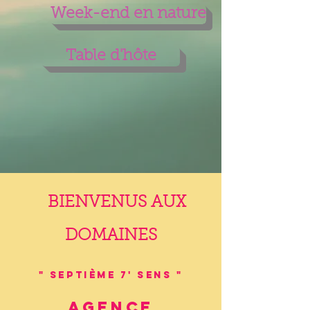
Week-end en nature
Table d'hôte
BIENVENUS AUX
DOMAINES
" Septième 7' Sens "
Agence