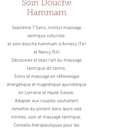
Soin Douche
soit
même,
Hammam
pour
aimer
et
Septième 7'Sens, institut massage
être
tantrique naturiste
aimer
en
et soin douche hammam à Annecy (74)
retour
et Nancy (54)
selon
votre
Découvrez et osez l'art du massage
instinct
tantrique dit tantra.
naturel.
Soins et massage en réflexologie
énergétique et magnétique ayurvédique
en Lorraine et Haute Savoie.
Adapter aux couples souhaitant
remettre du piment dans leurs vies
intimes, soin et massage tantrique,
Conseils thérapeutiques pour les