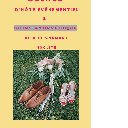
D'
hôte
Evènementiel
&
soins ayurvédique
gîte et Chambre
insolite
FRANCE