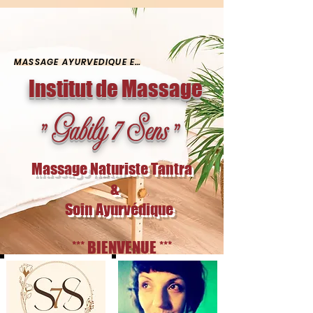
gab-ly-5455 gab-ly-5455
MASSAGE AYURVÉDIQUE ET SOIN ÉNERGÉTIQUE
Institut de Massage
" Gabily 7 Sens "
Massage Naturiste Tantra
&
Soin Ayurvédique
*** BIENVENUE ***