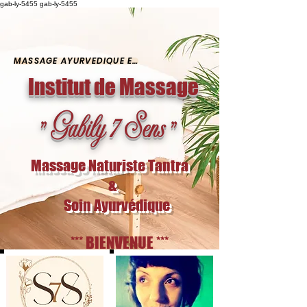
gab-ly-5455 gab-ly-5455
MASSAGE AYURVÉDIQUE ET SOIN ÉNERGÉTIQUE
Institut de Massage
" Gabily 7 Sens "
Massage Naturiste Tantra
&
Soin Ayurvédique
*** BIENVENUE ***